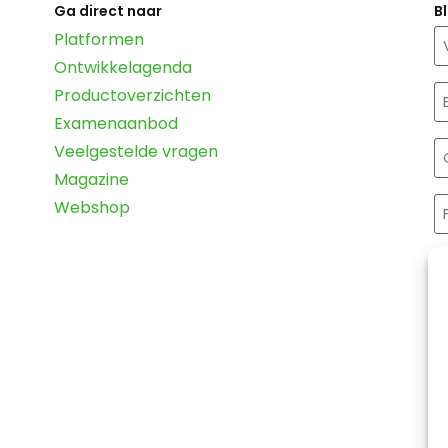
Ga direct naar
B
N
Platformen
Ontwikkelagenda
E
Productoverzichten
m
Examenaanbod
(
O
Veelgestelde vragen
Magazine
F
Webshop
C