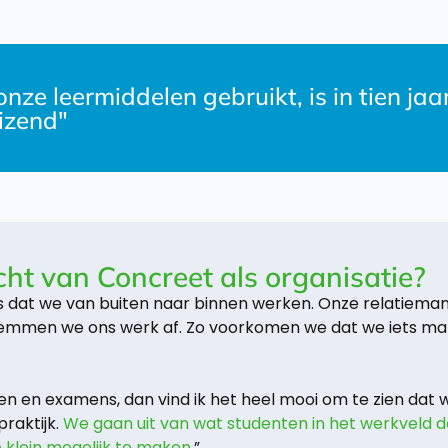
nze leermiddelen gebruikt, is in tien ja
izend"
acht van Concreet als organisatie?
is dat we van buiten naar binnen werken. Onze relatiema
temmen we ons werk af. Zo voorkomen we dat we iets ma
delen en examens, dan vind ik het heel mooi om te zien da
raktijk.
We gaan uit van wat studenten in het werkveld 
 klein mogelijk te maken
.”