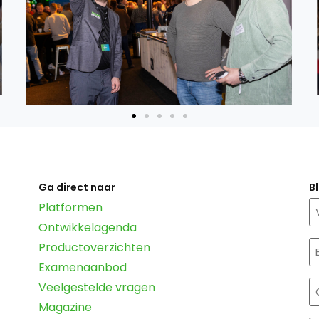
Ga direct naar
B
N
Platformen
Ontwikkelagenda
E
Productoverzichten
m
Examenaanbod
(
O
Veelgestelde vragen
Magazine