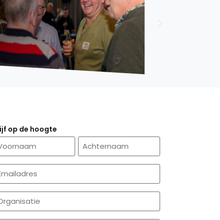
lijf op de hoogte
aam
-
ailadres
Required)
rganisatie